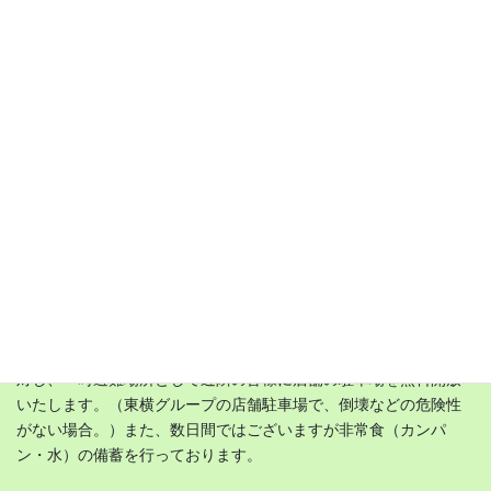
災害時の説明
東横グループでは地震や非常災害時などの際、帰宅困難な方々に
対し、一時避難場所として近隣の皆様に店舗の駐車場を無料開放
いたします。（東横グループの店舗駐車場で、倒壊などの危険性
がない場合。）また、数日間ではございますが非常食（カンパ
ン・水）の備蓄を行っております。