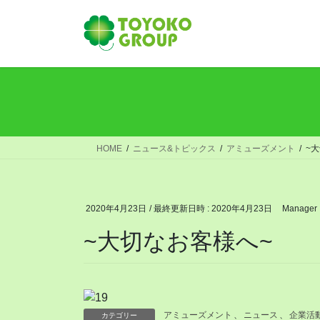
コ
ナ
ン
ビ
テ
ゲ
ン
ー
ツ
シ
へ
ョ
ス
ン
キ
に
ッ
移
HOME
ニュース&トピックス
アミューズメント
~
プ
動
2020年4月23日
/ 最終更新日時 :
2020年4月23日
Manager
~大切なお客様へ~
アミューズメント
、
ニュース
、
企業活
カテゴリー