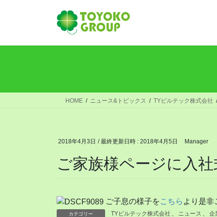
コ
ナ
ン
ビ
テ
ゲ
ン
ー
ツ
シ
へ
ョ
ス
ン
キ
に
ッ
移
HOME
ニュース&トピックス
TYビルテック株式会社
プ
動
2018年4月3日
/ 最終更新日時 :
2018年4月5日
Manager
ご家族様ページに入社
ご子息の様子を
こちら
より是非
TYビルテック株式会社
、
ニュース
、
企
カテゴリー